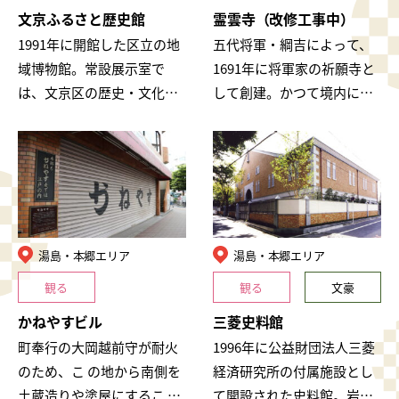
文京ふるさと歴史館
霊雲寺（改修工事中）
1991年に開館した区立の地
五代将軍・綱吉によって、
域博物館。常設展示室で
1691年に将軍家の祈願寺と
は、文京区の歴史・文化、
して創建。かつて境内には
暮らし、ゆかりの文学者や
伽藍や学寮が整い、土塀を
史跡などについて、展示資
めぐらした大寺院で、江戸
料やコンピューターシステ
時代の名刹としてその規模
ムでわかりやす…
を誇っていま…
湯島・本郷エリア
湯島・本郷エリア
観る
観る
文豪
かねやすビル
三菱史料館
町奉行の大岡越前守が耐火
1996年に公益財団法人三菱
のため、こ の地から南側を
経済研究所の付属施設とし
土蔵造りや塗屋にするこ と
て開設された史料館。岩崎