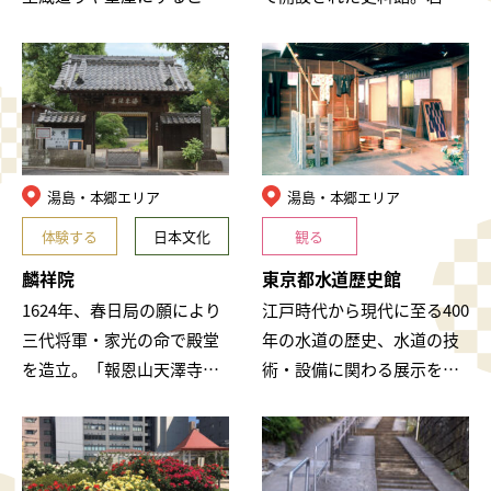
を命じ、「本郷もかねやす
彌太郎にはじまる三菱の歴
までは江戸の内」という川
史に関する史料を収集・保
柳が生まれました。「かね
存・公開。ロビーでのビデ
やす」は、享…
オ上映や小冊…
湯島・本郷エリア
湯島・本郷エリア
体験する
日本文化
観る
麟祥院
東京都水道歴史館
1624年、春日局の願により
江戸時代から現代に至る400
三代将軍・家光の命で殿堂
年の水道の歴史、水道の技
を造立。「報恩山天澤寺」
術・設備に関わる展示を公
と称し、後に「天澤山麟祥
開しています。
院」と改号。春日局の墓石
の四方と台石には穴があ
り、「願いが通…