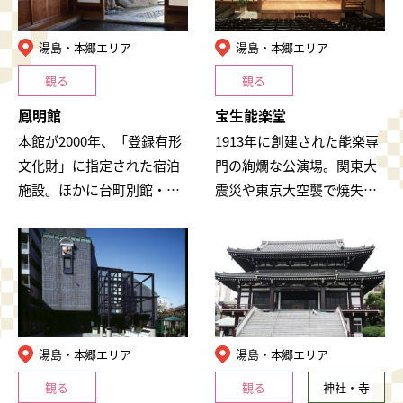
湯島・本郷エリア
湯島・本郷エリア
観る
観る
鳳明館
宝生能楽堂
本館が2000年、「登録有形
1913年に創建された能楽専
文化財」に指定された宿泊
門の絢爛な公演場。関東大
施設。ほかに台町別館・森
震災や東京大空襲で焼失
川別館があり、職人技が細
し、1978年現在の宝生能楽
部まで施された歴史ある建
堂が完成。490席の客席を有
築様式が魅力となっていま
する豪華な檜造りの舞台に
す。各館大浴…
は、和…
湯島・本郷エリア
湯島・本郷エリア
観る
観る
神社・寺