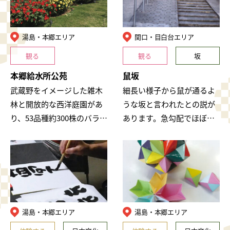
湯島・本郷エリア
関口・目白台エリア
観る
観る
坂
本郷給水所公苑
鼠坂
武蔵野をイメージした雑木
細長い様子から鼠が通るよ
林と開放的な西洋庭園があ
うな坂と言われたとの説が
り、53品種約300株のバラが
あります。急勾配でほぼ真
植えられています。
っ直ぐな、階段がついた坂
道です。
湯島・本郷エリア
湯島・本郷エリア