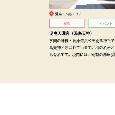
湯島・本郷エリア
観る
イベント
湯島天満宮（湯島天神）
学問の神様・菅原道真公を祀る神社で
島天神と呼ばれています。梅の名所と
も有名です。境内には、銅製の鳥居(
文化財)や迷子探しの奇縁氷人石(区指
化財…