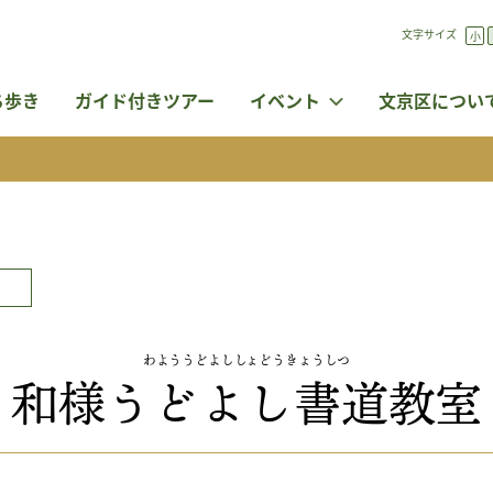
文字サイズ
変
小
更
ボ
タ
ち歩き
ガイド付きツアー
イベント
文京区につい
ン
わよううどよししょどうきょうしつ
和様うどよし書道教室