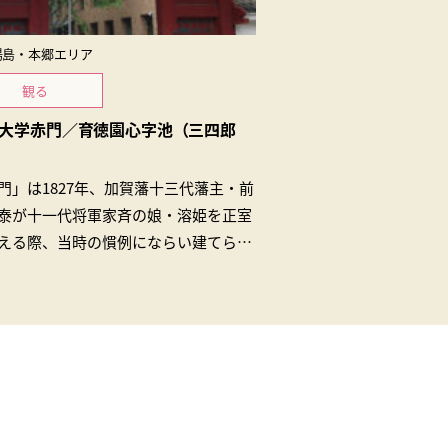
湯島・本郷エリア
観る
大学赤門／育徳園心字池（三四郎
門」は1827年、加賀藩十三代藩主・前
泰が十一代将軍家斉の娘・溶姫を正室
える際、当時の慣例にならい建てられ
の。「三四郎池」は三代将軍・家光の
…