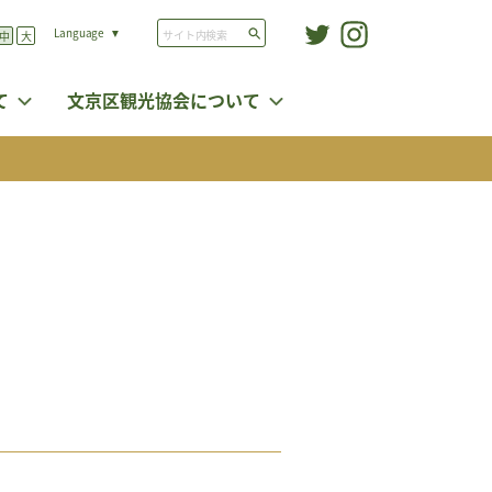
Language
中
大
入
力
し
て
文京区観光協会について
た
テ
キ
ス
ト
で
サ
イ
ト
内
検
索
す
る