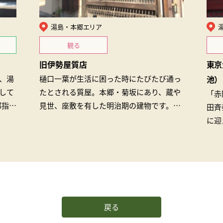
湯島・本郷エリア
観る
旧伊勢屋質店
東京
、湯
樋口一葉が生活に困った時にたびたび通っ
池）
して
たとされる質屋。本郷・菊坂にあり、蔵や
「赤
都指定
見世、座敷を有した明治期の建物です。建
田斉
定文
物所有者の跡見学園女子大学と区の協働
に迎
で、建物内…
たも
訪問
戻る