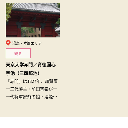
は、銅製の鳥居(都指定文化
治期の建物です。建物所有
財)や迷子探しの奇縁氷人石
者の跡見学園女子大学と区
(区指定文化財…
の協働で、建物内…
湯島・本郷エリア
観る
東京大学赤門／育徳園心
字池（三四郎池）
「赤門」は1827年、加賀藩
十三代藩主・前田斉泰が十
一代将軍家斉の娘・溶姫を
正室に迎える際、当時の慣
例にならい建てられたも
の。「三四郎池」は三代将
軍・家光の訪問…