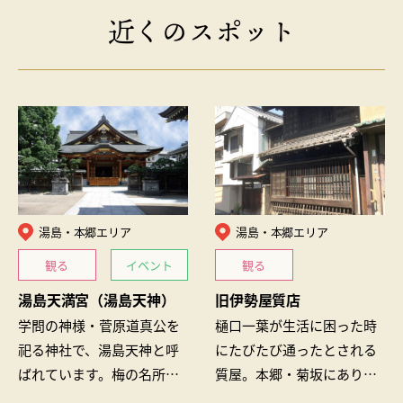
近くのスポット
湯島・本郷エリア
湯島・本郷エリア
観る
イベント
観る
湯島天満宮（湯島天神）
旧伊勢屋質店
学問の神様・菅原道真公を
樋口一葉が生活に困った時
祀る神社で、湯島天神と呼
にたびたび通ったとされる
ばれています。梅の名所と
質屋。本郷・菊坂にあり、
しても有名です。境内に
蔵や見世、座敷を有した明