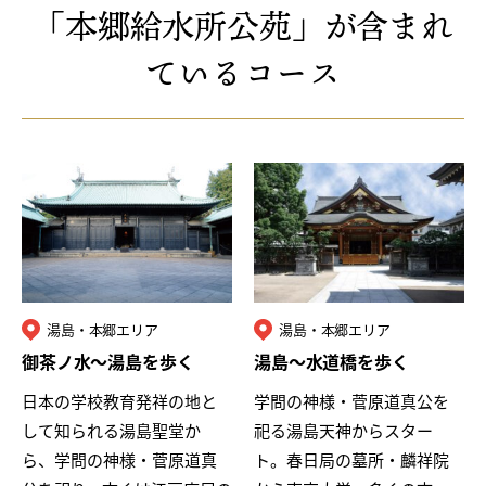
「本郷給水所公苑」が含まれ
ているコース
湯島・本郷エリア
湯島・本郷エリア
御茶ノ水〜湯島を歩く
湯島〜水道橋を歩く
日本の学校教育発祥の地と
学問の神様・菅原道真公を
して知られる湯島聖堂か
祀る湯島天神からスター
ら、学問の神様・菅原道真
ト。春日局の墓所・麟祥院