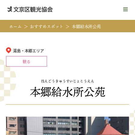
メ
ニ
ュ
ホーム
おすすめスポット
本郷給水所公苑
ー
を
開
く
湯島・本郷エリア
観る
ほんごうきゅうすいじょこうえん
本郷給水所公苑