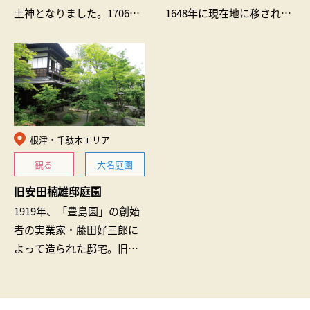
土神となりました。1706年
1648年に現在地に移されま
に五代将軍・綱吉によっ
した。奈良の長谷観音を模
て、この地に社殿が造営さ
した十一面観音像は高さが
れました。見事な権現造り
6m以上あり、境内の野梅の
の本殿、拝殿、…
巨木と…
根津・千駄木エリア
観る
大名庭園
旧安田楠雄邸庭園
1919年、「豊島園」の創始
者の実業家・藤田好三郎に
よって造られた邸宅。旧安
田財閥の創始者・安田善次
郎の女婿・善四郎が買取、
現在は公益財団法人日本ナ