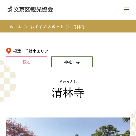
メ
ニ
ュ
ホーム
おすすめスポット
清林寺
ー
を
開
く
根津・千駄木エリア
観る
神社・寺
せいりんじ
清林寺