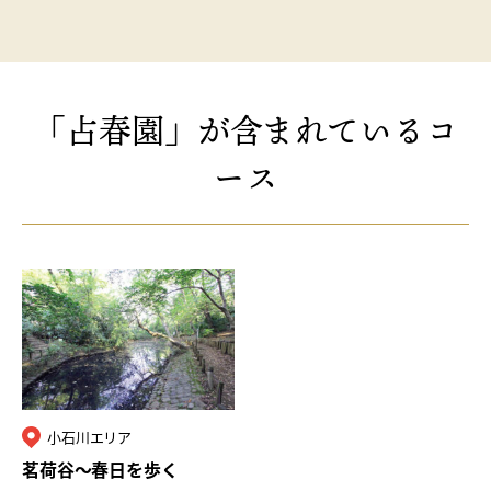
に、徳川家康が生母・於大
の方の菩提寺とし、法名
「傳通院殿」から傳通院と
呼ばれるよう…
「占春園」が含まれているコ
ース
小石川エリア
茗荷谷〜春日を歩く