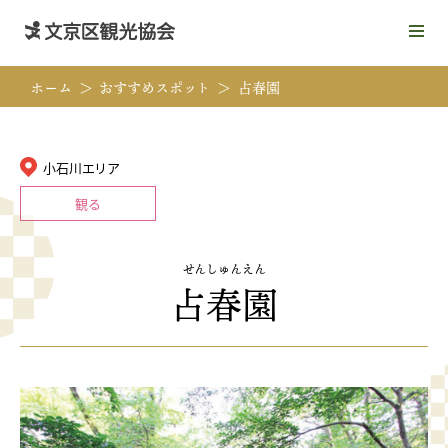
メ
ニ
ュ
ホーム
おすすめスポット
占春園
ー
を
開
く
小石川エリア
観る
せんしゅんえん
占春園