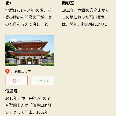
ま）
顕彰室
宝暦(1751〜64年)の頃、老
1911年、本郷の喜之床から
婆の眼病を閻魔大王が自身
この地に移った石川啄木
の右目を与えて治し、老婆
は、翌年、肺結核により26
は感謝して好物の「こんに
歳でこの世を去るまで暮ら
ゃく」を断ち、供え続けた
しました。2015年に「歌
とされています。以来、
碑」と「顕彰室」を設置。
「こんにゃ…
歌碑には啄…
小石川エリア
観る
イベント
傳通院
1415年、浄土宗第7祖の了
誉聖冏上人が「無量山寿経
寺」として開山。1602年