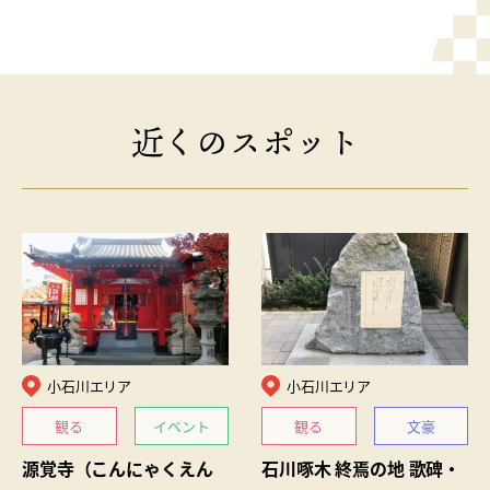
近くのスポット
小石川エリア
小石川エリア
観る
イベント
観る
文豪
源覚寺（こんにゃくえん
石川啄木 終焉の地 歌碑・