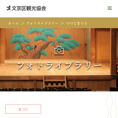
メ
ニ
ュ
ホーム
フォトライブラリー
つつじまつり
ー
を
開
く
フォトライブラリー
まつり