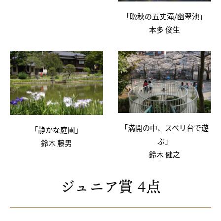
「晩秋の五丈滝/幽翠池」
本多 俊生
「満開の中、スベリ台で遊
「静かな庭園」
ぶ」
鈴木 藤男
鈴木 健之
ジュニア賞 4点