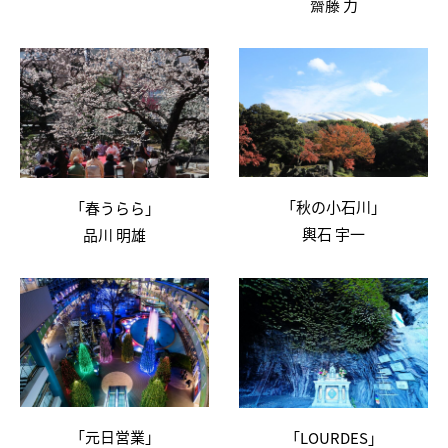
齋藤 力
「秋の小石川」
「春うらら」
輿石 宇一
品川 明雄
「元日営業」
「LOURDES」