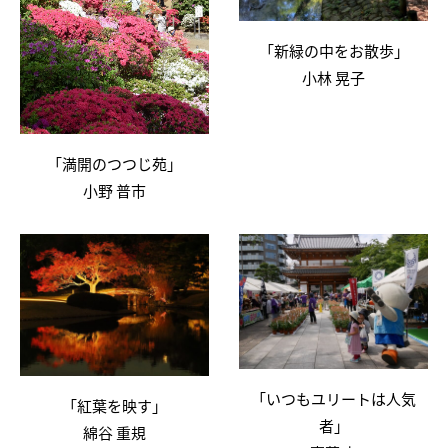
「新緑の中をお散歩」
小林 晃子
「満開のつつじ苑」
小野 普市
「いつもユリートは人気
「紅葉を映す」
者」
綿谷 重規