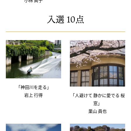
小林 眞子
入選 10点
「神田川を走る」
岩上 行得
「人避けて 静かに愛でる 桜
窓」
巣山 員也