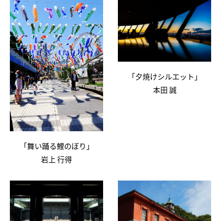
「夕焼けシルエット」
本田 誠
「舞い踊る鯉のぼり」
岩上 行得