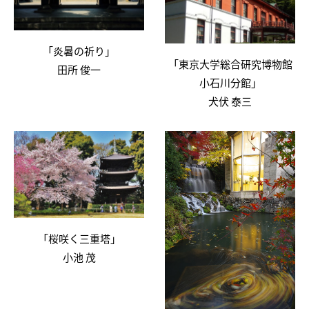
「炎暑の祈り」
「東京大学総合研究博物館
田所 俊一
小石川分館」
犬伏 泰三
「桜咲く三重塔」
小池 茂