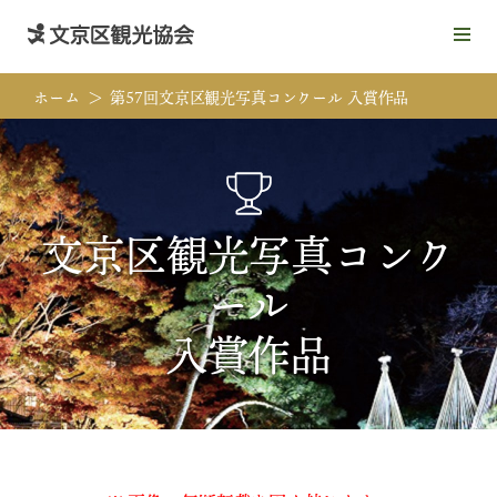
メ
ニ
ュ
ホーム
第57回文京区観光写真コンクール 入賞作品
ー
を
開
く
文京区観光写真コンク
ール
入賞作品