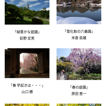
「雪化粧の六義園」
「緑豊かな庭園」
米倉 辰雄
荻野 定男
「春 早起きは・・・」
「春の庭園」
山口 勝
原田 恵一