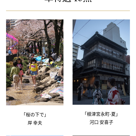
「根津宮永町-夏」
「桜の下で」
河口 安喜子
岸 幸夫