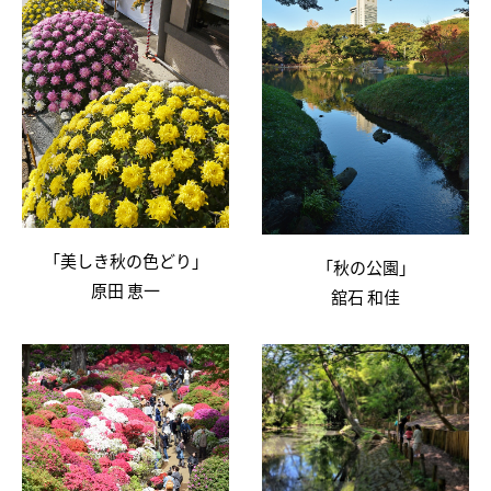
「美しき秋の色どり」
「秋の公園」
原田 恵一
舘石 和佳