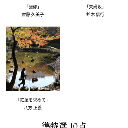
「馥郁」
「夫婦坂」
佐藤 久美子
鈴木 信行
「紅葉を求めて」
八方 正義
準特選 10点