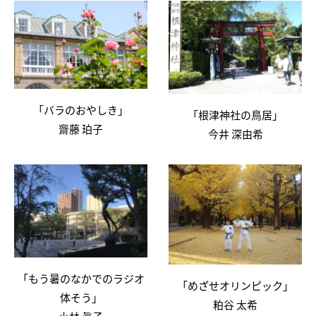
「バラのおやしき」
「根津神社の鳥居」
齋藤 珀子
今井 深由希
「もう暑のなかでのラジオ
「めざせオリンピック」
体そう」
粕谷 太希