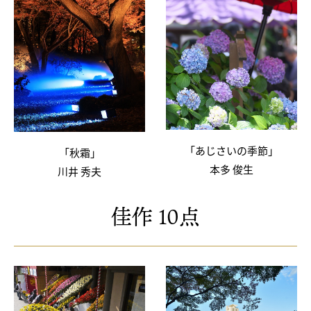
「あじさいの季節」
「秋霜」
本多 俊生
川井 秀夫
佳作 10点