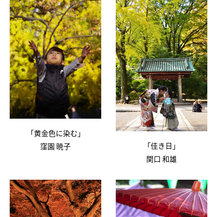
「黄金色に染む」
「佳き日」
窪園 暁子
関口 和雄