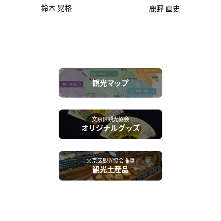
鈴木 晃格
鹿野 直史
観光マップ
文京区観光協会
オリジナルグッズ
文京区観光協会推奨
観光土産品