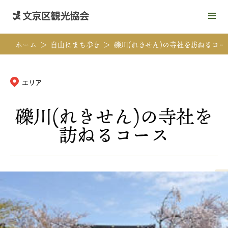
メ
ニ
ュ
ホーム
自由にまち歩き
礫川(れきせん)の寺社を訪ねるコー
ー
を
開
く
エリア
礫川(れきせん)の寺社を
訪ねるコース